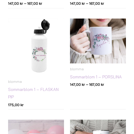
147,00
kr
–
167,00
kr
147,00
kr
–
167,00
kr
Prisintervall:
147,00 kr
till
167,00 kr
blomma
Sommarblom 1 – PORSLINA
blomma
147,00
kr
–
167,00
kr
Sommarblom 1 – FLASKAN
PIP
175,00
kr
Prisintervall:
Prisintervall:
147,00 kr
147,00 kr
till
till