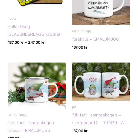
folke
Folke Skog –
emaljmugg
GLASUNDERLÄGG kvadrat
förskola – EMALJMUGG
137,00
kr
–
247,00
kr
167,00
kr
jul
full fart i tomteskogen –
emaljmugg
Full fart i Tomteskogen –
skateboard 2 – STAPELLA
bräda – EMALJMUGG
167,00
kr