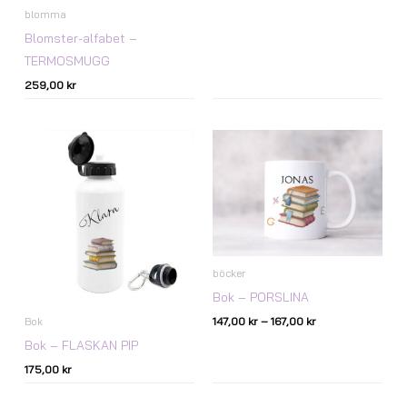
blomma
Blomster-alfabet –
TERMOSMUGG
259,00
kr
Prisintervall:
147,00 kr
till
167,00 kr
böcker
Bok – PORSLINA
147,00
kr
–
167,00
kr
Bok
Bok – FLASKAN PIP
175,00
kr