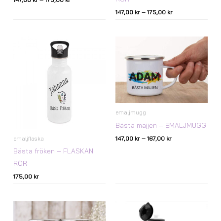
147,00
kr
–
175,00
kr
Prisintervall:
147,00 kr
till
167,00 kr
emaljmugg
Bästa majjen – EMALJMUGG
emaljflaska
147,00
kr
–
167,00
kr
Bästa fröken – FLASKAN
RÖR
175,00
kr
Prisintervall:
147,00 kr
till