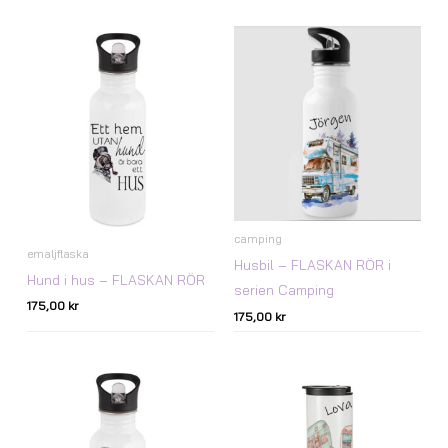
camping
emaljflaska
Husbil – FLASKAN RÖR i
Hund i hus – FLASKAN RÖR
serien Camping
175,00
kr
175,00
kr