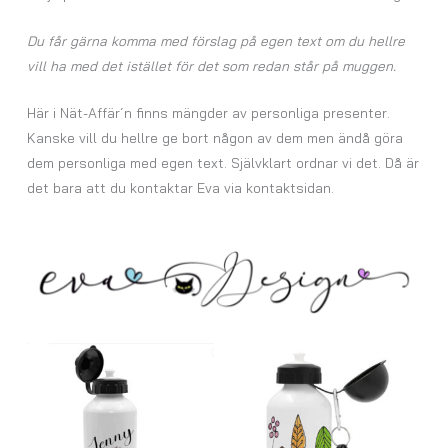
Du får gärna komma med förslag på egen text om du hellre
vill ha med det istället för det som redan står på muggen.
Här i Nät-Affär´n finns mängder av personliga presenter.
Kanske vill du hellre ge bort någon av dem men ändå göra
dem personliga med egen text. Självklart ordnar vi det. Då är
det bara att du kontaktar Eva via kontaktsidan.
Prisintervall:
147,00 kr
till
259,00 kr