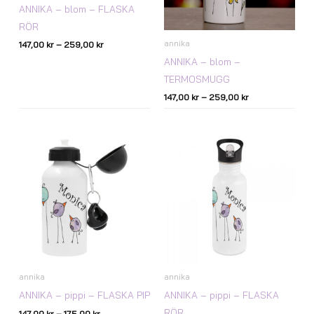
ANNIKA – blom – FLASKA
RÖR
annika
147,00
kr
–
259,00
kr
ANNIKA – blom –
TERMOSMUGG
147,00
kr
–
259,00
kr
Prisintervall:
Prisintervall:
147,00 kr
147,00 kr
till
till
175,00 kr
175,00 kr
annika
annika
ANNIKA – pippi – FLASKA PIP
ANNIKA – pippi – FLASKA
RÖR
147,00
kr
–
175,00
kr