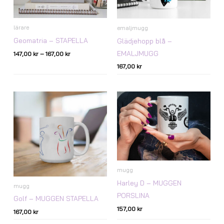
lärare
emaljmugg
Geomatria – STAPELLA
Glädjehopp blå –
EMALJMUGG
147,00
kr
–
167,00
kr
167,00
kr
mugg
Harley D – MUGGEN
mugg
PORSLINA
Golf – MUGGEN STAPELLA
157,00
kr
167,00
kr