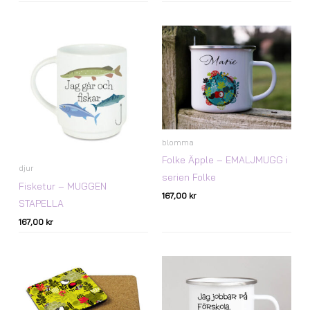
blomma
Folke Äpple – EMALJMUGG i
djur
serien Folke
Fisketur – MUGGEN
167,00
kr
STAPELLA
167,00
kr
Prisintervall:
137,00 kr
till
247,00 kr