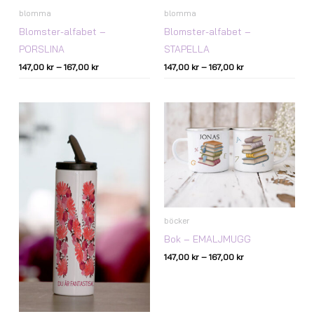
blomma
blomma
Blomster-alfabet –
Blomster-alfabet –
PORSLINA
STAPELLA
147,00
kr
–
167,00
kr
147,00
kr
–
167,00
kr
Prisintervall:
147,00 kr
till
167,00 kr
böcker
Bok – EMALJMUGG
147,00
kr
–
167,00
kr