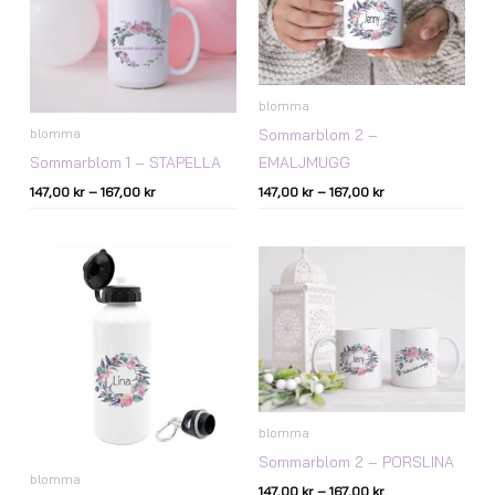
167,00 kr
167,00 kr
blomma
Sommarblom 2 –
blomma
Sommarblom 1 – STAPELLA
EMALJMUGG
147,00
kr
–
167,00
kr
147,00
kr
–
167,00
kr
Prisintervall:
147,00 kr
till
167,00 kr
blomma
Sommarblom 2 – PORSLINA
blomma
147,00
kr
–
167,00
kr