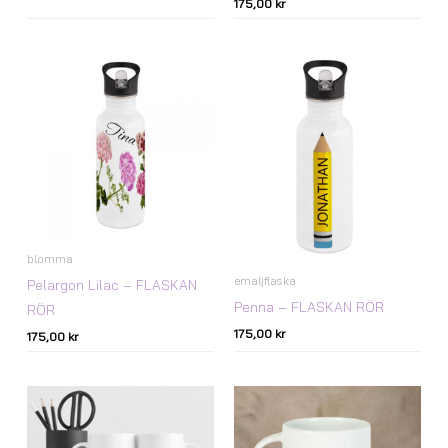
175,00
kr
blomma
emaljflaska
Pelargon Lilac – FLASKAN
Penna – FLASKAN RÖR
RÖR
175,00
kr
175,00
kr
Prisintervall:
Prisintervall:
147,00 kr
147,00 kr
till
till
167,00 kr
167,00 kr