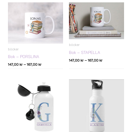
Prisintervall:
Prisintervall:
147,00 kr
147,00 kr
till
till
167,00 kr
167,00 kr
böcker
böcker
Bok – STAPELLA
Bok – PORSLINA
147,00
kr
–
167,00
kr
147,00
kr
–
167,00
kr