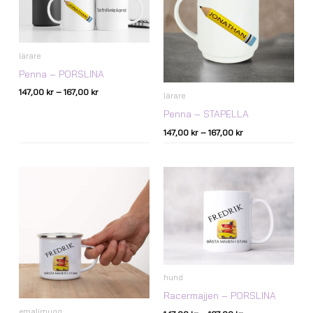
lärare
Penna – PORSLINA
147,00
kr
–
167,00
kr
lärare
Penna – STAPELLA
147,00
kr
–
167,00
kr
Prisintervall:
Prisintervall:
147,00 kr
147,00 kr
till
till
167,00 kr
167,00 kr
hund
Racermajjen – PORSLINA
emaljmugg