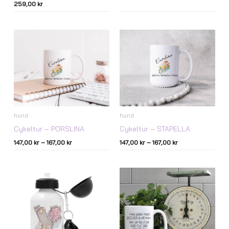
259,00
kr
Prisintervall:
Prisintervall:
147,00 kr
147,00 kr
till
till
167,00 kr
167,00 kr
hund
hund
Cykeltur – PORSLINA
Cykeltur – STAPELLA
147,00
kr
–
167,00
kr
147,00
kr
–
167,00
kr