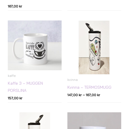
167,00
kr
Prisintervall:
147,00 kr
till
167,00 kr
kaffe
kvinna
Kaffe 3 – MUGGEN
Kvinna – TERMOSMUGG
PORSLINA
147,00
kr
–
167,00
kr
157,00
kr