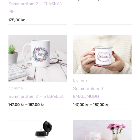
Sommarblom 2 – FLASKAN
PIP
175,00
kr
Prisintervall:
Prisintervall:
147,00 kr
147,00 kr
till
till
167,00 kr
167,00 kr
blomma
Sommarblom 3 –
blomma
Sommarblom 2 – STAPELLA
EMALJMUGG
147,00
kr
–
167,00
kr
147,00
kr
–
167,00
kr
Prisintervall:
147,00 kr
till
167,00 kr