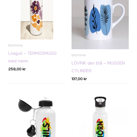
blomma
Lilagull – TERMOSMUGG
blomma
med namn
LÖVRIK den blå – MUGGEN
259,00
kr
CYLINDER
137,00
kr