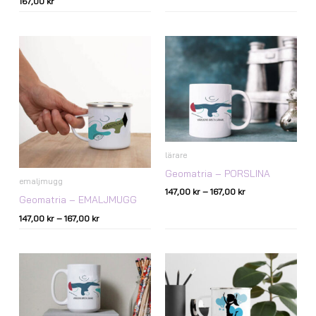
167,00
kr
Prisintervall:
Prisintervall:
147,00 kr
147,00 kr
till
till
167,00 kr
167,00 kr
lärare
Geomatria – PORSLINA
emaljmugg
147,00
kr
–
167,00
kr
Geomatria – EMALJMUGG
147,00
kr
–
167,00
kr
Prisintervall:
147,00 kr
till
167,00 kr