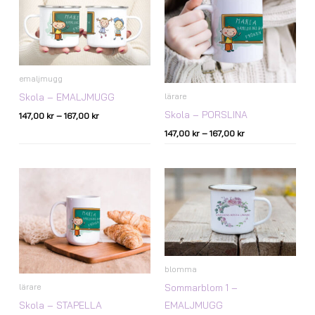
till
till
167,00 kr
167,00 kr
emaljmugg
Skola – EMALJMUGG
lärare
Skola – PORSLINA
147,00
kr
–
167,00
kr
147,00
kr
–
167,00
kr
Prisintervall:
Prisintervall:
147,00 kr
147,00 kr
till
till
167,00 kr
167,00 kr
blomma
Sommarblom 1 –
lärare
Skola – STAPELLA
EMALJMUGG