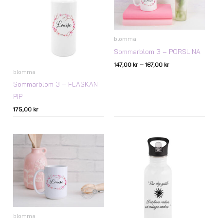
blomma
Sommarblom 3 – PORSLINA
147,00
kr
–
167,00
kr
blomma
Sommarblom 3 – FLASKAN
PIP
175,00
kr
Prisintervall:
147,00 kr
till
167,00 kr
blomma