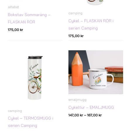
alfabet
camping
Bokstav Sommaräng –
Cykel – FLASKAN RÖR i
FLASKAN RÖR
serien Camping
175,00
kr
175,00
kr
Prisintervall:
147,00 kr
till
167,00 kr
emaljmugg
Cykeltur – EMALJMUGG
camping
147,00
kr
–
167,00
kr
Cykel – TERMOSMUGG i
serien Camping