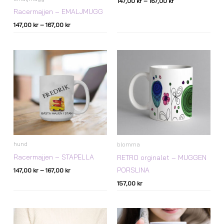
147,00
kr
–
167,00
kr
Racermajjen – EMALJMUGG
147,00
kr
–
167,00
kr
Prisintervall:
147,00 kr
till
167,00 kr
hund
blomma
Racermajjen – STAPELLA
RETRO orginalet – MUGGEN
PORSLINA
147,00
kr
–
167,00
kr
157,00
kr
Prisintervall:
Prisintervall:
147,00 kr
147,00 kr