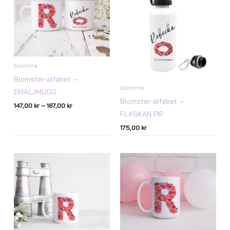
167,00 kr
blomma
Blomster-alfabet –
blomma
EMALJMUGG
Blomster-alfabet –
147,00
kr
–
167,00
kr
FLASKAN PIP
175,00
kr
Prisintervall:
Prisintervall:
147,00 kr
147,00 kr
till
till
167,00 kr
167,00 kr