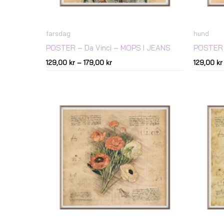
farsdag
hund
POSTER – Da Vinci – MOPS I JEANS
POSTER 
129,00
kr
–
179,00
kr
129,00
kr
Prisintervall:
129,00 kr
till
179,00 kr