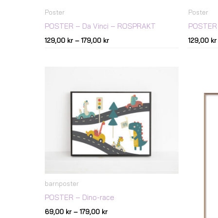
Poster
Poster
POSTER – Da Vinci – ROSPRAKT
POSTER 
129,00
kr
–
179,00
kr
129,00
kr
Prisintervall:
69,00 kr
till
179,00 kr
barnposter
POSTER – Dino-race
69,00
kr
–
179,00
kr