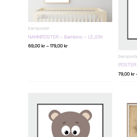
barnposter
NAMNPOSTER – Bambino – LEJON
69,00
kr
–
179,00
kr
barnpost
POSTER 
79,00
kr
Prisintervall:
79,00 kr
till
129,00 kr