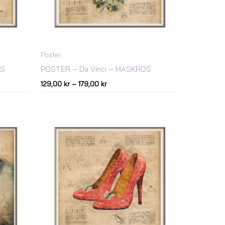
Poster
SS
POSTER – Da Vinci – MASKROS
129,00
kr
–
179,00
kr
Prisintervall:
129,00 kr
till
179,00 kr