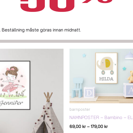
 Beställning måste göras innan midnatt.
Prisintervall:
Prisintervall:
69,00 kr
69,00 kr
till
till
179,00 kr
179,00 kr
barnposter
NAMNPOSTER – Bambino – E
69,00
kr
–
179,00
kr