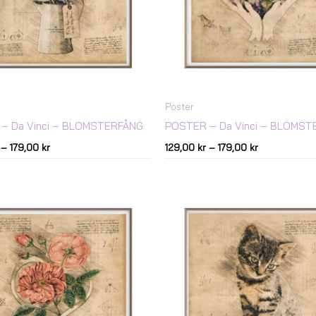
Poster
– Da Vinci – BLOMSTERFÅNG
POSTER – Da Vinci – BLOMS
–
179,00
kr
129,00
kr
–
179,00
kr
Prisintervall:
Prisintervall:
129,00 kr
129,00 kr
till
till
179,00 kr
179,00 kr