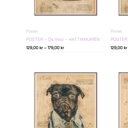
Poster
Poster
POSTER – Da Vinci – HATTMAKAREN
POSTER 
129,00
kr
–
179,00
kr
129,00
kr
Prisintervall:
129,00 kr
till
179,00 kr