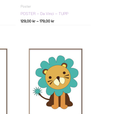
Poster
POSTER – Da Vinci – TUPP
129,00
kr
–
179,00
kr
Prisintervall:
69,00 kr
till
179,00 kr