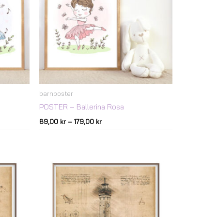
barnposter
POSTER – Ballerina Rosa
69,00
kr
–
179,00
kr
Prisintervall:
129,00 kr
till
179,00 kr