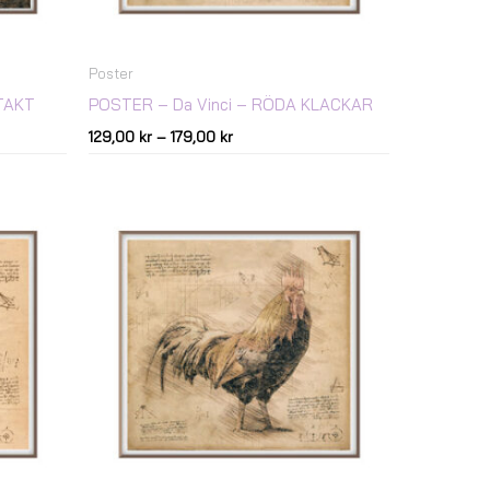
Poster
TAKT
POSTER – Da Vinci – RÖDA KLACKAR
129,00
kr
–
179,00
kr
Prisintervall:
129,00 kr
till
179,00 kr