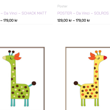
Poster
– Da Vinci – SCHACK MATT
POSTER – Da Vinci – SOLROS
–
179,00
kr
129,00
kr
–
179,00
kr
Prisintervall:
Prisintervall:
69,00 kr
69,00 kr
till
till
179,00 kr
179,00 kr