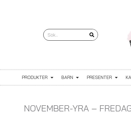
Hoppa
till
innehåll
Sök
PRODUKTER
BARN
PRESENTER
K
NOVEMBER-YRA – FREDA