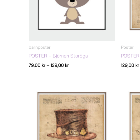
barnposter
Poster
POSTER – Björnen Storöga
POSTER 
79,00
kr
–
129,00
kr
129,00
kr
Prisintervall:
129,00 kr
till
179,00 kr