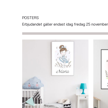
POSTERS
Erbjudandet gäller endast idag fredag 25 november.
Prisintervall:
69,00 kr
till
179,00 kr