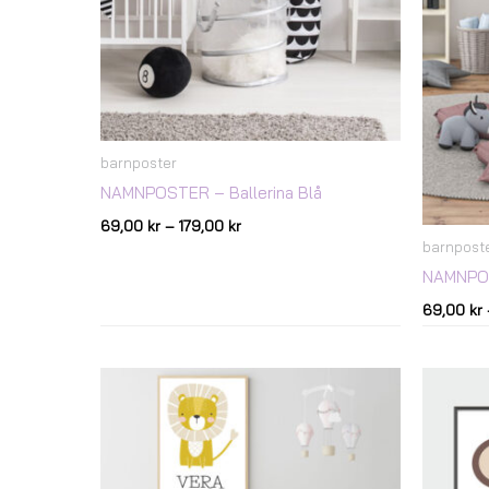
barnposter
NAMNPOSTER – Ballerina Blå
69,00
kr
–
179,00
kr
barnpost
NAMNPOS
69,00
kr
Prisintervall:
69,00 kr
till
179,00 kr