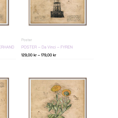
Poster
TERHAND
POSTER – Da Vinci – FYREN
129,00
kr
–
179,00
kr
Prisintervall:
129,00 kr
till
179,00 kr